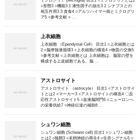
ミクログリア (Microglia) 目次1 ○ミクログリアとは2
○形態3 ○機能3.1 液性因子の放出3.2 シナプスとの
相互作用3.3 貪食4 ○アルツハイマー病とミクログリ
ア5 ○参考文献 ○ …
上衣細胞
上衣細胞 （Ependymal Cell） 目次1 ○上衣細胞とは
2 ○脳脊髄液循環3 ○上衣細胞の構造4 ○物質の交換5
○参考文献 ○上衣細胞とは 上衣細胞は、脳室の壁を
構成する上皮細胞である。脳 …
アストロサイト
アストロサイト （astrocyte） 目次1 ○アストロサイ
トとは2 ○マーカー3 ○アストロサイトの構造4 〇反
応性アストロサイト5 ○血液脳関門6 ○ニューロンへ
の栄養供給7 ○神経伝達の補助8 …
シュワン細胞
シュワン細胞 (Schwann cell) 目次1 ○シュワン細胞
とは2 ○髄鞘3 ○末梢神経の再生4 ○生存シグナル5 ○