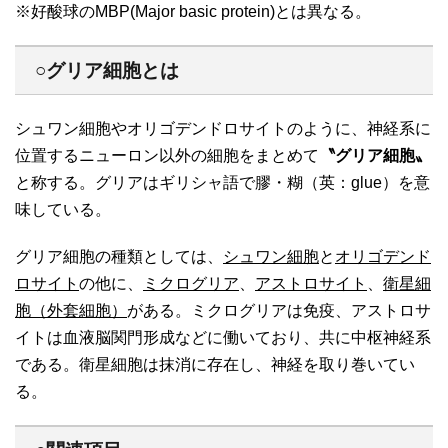
※好酸球のMBP(Major basic protein)とは異なる。
○グリア細胞とは
シュワン細胞やオリゴデンドロサイトのように、神経系に
位置するニューロン以外の細胞をまとめて
〝グリア細胞〟
と称する。グリアはギリシャ語で膠・糊（英：glue）を意
味している。
グリア細胞の種類としては、
シュワン細胞
と
オリゴデンド
ロサイト
の他に、
ミクログリア
、
アストロサイト
、
衛星細
胞（外套細胞）
がある。ミクログリアは免疫、アストロサ
イトは血液脳関門形成などに働いており、共に中枢神経系
である。衛星細胞は抹消に存在し、神経を取り巻いてい
る。