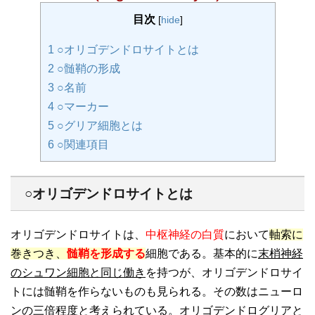
目次
[
hide
]
1
○オリゴデンドロサイトとは
2
○髄鞘の形成
3
○名前
4
○マーカー
5
○グリア細胞とは
6
○関連項目
○オリゴデンドロサイトとは
オリゴデンドロサイトは、
中枢神経の白質
において
軸索に
巻きつき、
髄鞘を形成する
細胞である。基本的に
末梢神経
のシュワン細胞と同じ働き
を持つが、オリゴデンドロサイ
トには髄鞘を作らないものも見られる。その数はニューロ
ンの三倍程度と考えられている。オリゴデンドログリアと