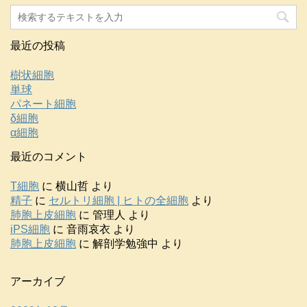
最近の投稿
樹状細胞
単球
パネート細胞
δ細胞
α細胞
最近のコメント
T細胞
に
横山哲
より
精子
に
セルトリ細胞 | ヒトの全細胞
より
肺胞上皮細胞
に
管理人
より
iPS細胞
に
音雨哀衣
より
肺胞上皮細胞
に
解剖学勉強中
より
アーカイブ