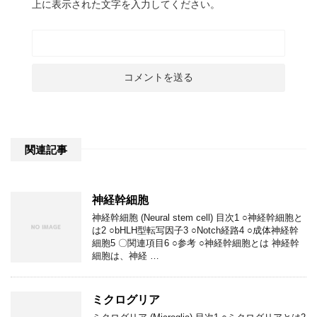
上に表示された文字を入力してください。
関連記事
神経幹細胞
神経幹細胞 (Neural stem cell) 目次1 ○神経幹細胞と
は2 ○bHLH型転写因子3 ○Notch経路4 ○成体神経幹
細胞5 〇関連項目6 ○参考 ○神経幹細胞とは 神経幹
細胞は、神経 …
ミクログリア