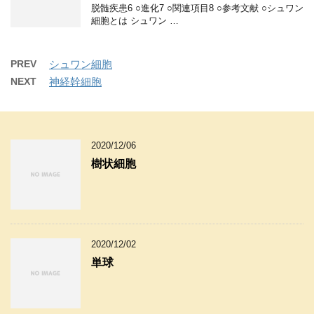
脱髄疾患6 ○進化7 ○関連項目8 ○参考文献 ○シュワン
細胞とは シュワン …
PREV
シュワン細胞
NEXT
神経幹細胞
2020/12/06
樹状細胞
2020/12/02
単球