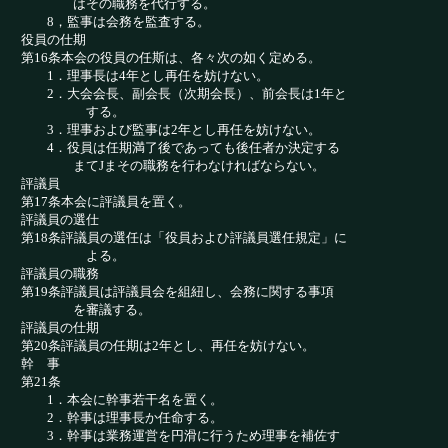
はその職務を代行する。
8，監事は会務を監査する。
役員の仕期
第16条本会の役員の任斯は、各々次の如く定める。
1．理事長は4年とし再任を妨けない。
2．大会会長、副会長（次期会長）、前会長は1年と
する。
3．理事および監事は2年とし再任を妨けない。
4．役員は任期満了後であっても後任者か決定する
まてJまその職務を行わなければならない。
評議員
第17条本会に評議員を置く。
評議員の選仕
第18条評議員の選任は「役員およひ評議員選任規定」に
よる。
評議員の職務
第19条評議員は評議員会を組紐し、会務に関する事項
を審議する。
評議員の仕期
第20条評議員の任期は2年とし、再任を妨けない。
幹 事
第21条
1．本会に幹事若干名を置く。
2．幹事は理事長か任命する。
3．幹事は業務運営を円滑に行うため理事を補佐す