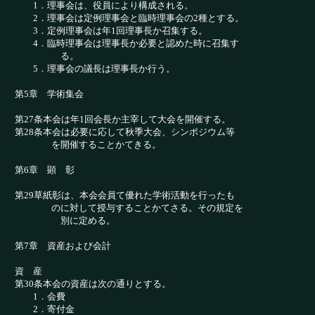
1．理事会は、役員により構成される。
2．理事会は定例理事会と臨時理事会の2種とする。
3．定例理事会は年1回理事長か召集する。
4．臨時理事会は理事長か必要と認めた時に召集す
る。
5．理事会の議長は理事長か行う。
第5章 学術集会
第27条本会は年1回会長か主宰して大会を開催する。
第28条本会は必要に応して秋季大会、シンポジウム等
を開催することかてきる。
第6章 顕 彰
第29草紙彰は、本会会員て優れた学術活動を行ったも
のに対して授与することかてさる。その規定を
別に定める。
第7章 資産および会計
資 産
第30条本会の資産は次の通りとする。
1．会費
2．寄付金