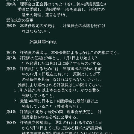
第8条 理事会は正会員のうちより若1二銘を評議員選亡il
委員に委嘱し、適Hl委呈￣i会を組織し、評議拉の
選出の笥理、運営を子fう。
選任規定の変更
第9条 本選任規定の変史は、．汁議員会の承諾を得仁け
れはならない⊂、
評議員選出内規
第1条 評議員の選出は、本会会則によるはかはこの内
槻に従う。
第2条 評議Bの任期は2年とし、1月1日より始まり2
年を経過した12月31日に終了するらのとする。
第3条 評議員になるためには、当該選出の行われる前
年の12月31臼現在において、原則として以下
の諸条件を具備しなけれはならない。たたし、
推薦により選出される評議員はこの限りてない。
1
．
引き続き3年以上本会会員てあり、かつ会費を
完納していること。
2．最近3年間に日本ヒト細胞学会に最低2題以上
発表していること（共演者も可）。
第4条 評議員の定数は当分の問、理事会が決定し、評
議員定数を学会公報に公示する。
第S条 評議員立候補者は、選出の行われる年の5月1日
からS月31日まてに別に定める様式の評議員候
補者申請書を選出委員会に提出しなければなら
ない。