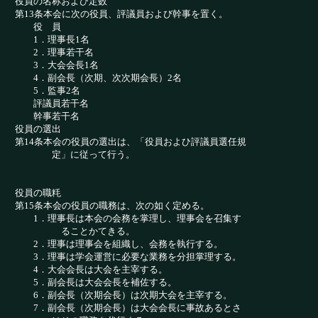
役員の名称およひ定数
第13条本会に次の役員、評議員および幹事を置く。
役 員
1．理事長1名
2．理事若干名
3．大会会長1名
4．副会長（次期、次次期会長）2名
5．監事2名
評議員若干名
幹事若干名
役員の選出
第14条本会の役員の選出は、「役員およひ評議員選任規
定」に従って行う。
役員の職粍
第15条本会の役員の職務は、次の如く定める。
1．理事長は本会の会務を掌理し、理事会を召集す
ることかてきる。
2．理事は理事会を組織し、会務を執行する。
3．理事は学会運営に必要な業務を分担掌理する。
4．大会会長は大会を主宰する。
5．副会長は大会会長を補佐する。
6．副会長（次期会長）は次期大会を主宰する。
7．副会長（次期会長）は大会会長に事故あるとさ