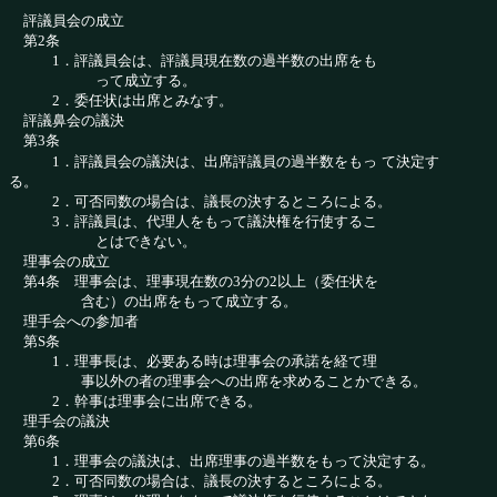
評議員会の成立
第2条
1．評議員会は、評議員現在数の過半数の出席をも
って成立する。
2．委任状は出席とみなす。
評議鼻会の議決
第3条
1．評議員会の議決は、出席評議員の過半数をもっ
て決定す
る。
2．可否同数の場合は、議長の決するところによる。
3．評議員は、代理人をもって議決権を行使するこ
とはできない。
理事会の成立
第4条 理事会は、理事現在数の3分の2以上（委任状を
含む）の出席をもって成立する。
理手会への参加者
第S条
1．理事長は、必要ある時は理事会の承諾を経て理
事以外の者の理事会への出席を求めることかで
きる。
2．幹事は理事会に出席できる。
理手会の議決
第6条
1．理事会の議決は、出席理事の過半数をもって決
定する。
2．可否同数の場合は、議長の決するところによる。