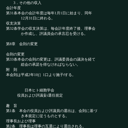
3．その他の収入
会計年度
第31条本会の会計年度は毎年1月1日に始まり、同年
12月31日に終わる。
収支決算
第32条学会の収支決算は、毎会計年度終了後、理事会
か作成し、評議員会の承言忍を受ける。
第8章 会則の変更
会則の変更
第33条本会の会則の変更は、評議委員会の議決を経て
総会の承諾を得なければならない。
附 則
本会則は平成2年10∫］1口より施子fする。
日本ヒト細胞学会
役員およひ評議妄i選任規定
趣 旨
第1条 本会の役員およひ評議員の選出は、会則に基づ
き本規定に従うものとする。
理事長およひ理事
第2条 理事長は理事の互選により選出される。