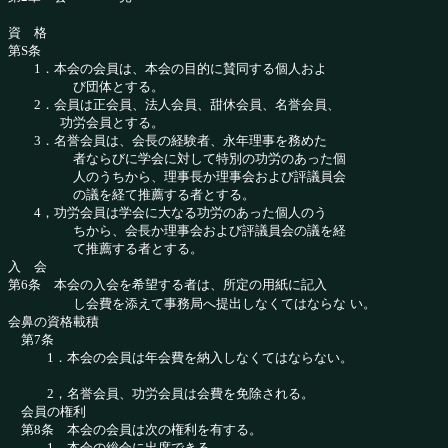
資 格
第S条
1．本会の会員は、本会の目的に賛同する個人およ
び団体とする。
2．会員は正会員、法人会員、甜休会員、名誉会員、
功労会員とする。
3．名誉会員は、会長の経験者、永年理事を務めた
者ならびに学会に対して特別の功労のあった個
人のうちから、理事長か理事会および評議員会
の議を経て推薦する者とする。
4，功労会員は学会に大なる功労のあった個人のう
ちから、会長か理事会および評議員会の議を経
て推薦する者とする。
入 会
第6条 本会の入会を希望する者は、所定の用紙に記入
し会費を添えて事務局へ提出しなくてはならな
い。
会鼻の資格載積
第7条
1．本会の会員は年会費を納入しなくてはならない。
2，名誉会員、功労会員は会費を免除される。
会員の権利
第8条 本会の会員は次の権利を有する。
1．本会の総会に出席できる。