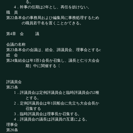
る。
4．幹事の任期は2年とし、再任を妨けない。
職 員
第22条本会の事務局およひ編集局に事務処理するため
の職員若干名を置くことかてきる。
第4章 会 議
会議の名称
第23条本会の会議は、総会、諦議員会、理事会とするc
総 会
第24集結会は年1匝1会長か召集し、議長と仁り大会会
期］中に関催する〔
評議員会
第25条
1．評議員会は定例評議員会と臨時評議員会の2種
とする。
2．定例評議員会は年1回船会に先立ち大会会長か
召集する
3．臨時評議員会は理事長か召集する。
4．評議員会の議長は評議員の互選による。
理事会
第26条