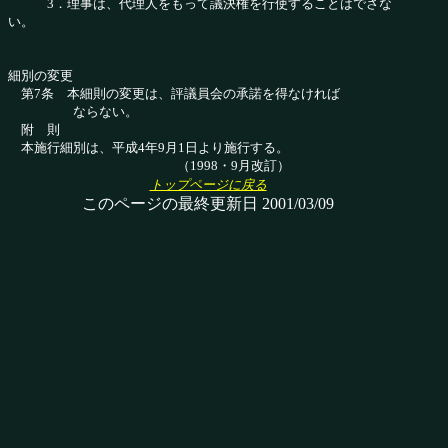
3．理事は、代理人をもって議決権を行使すること
はでさな
い。
細別の変更
第7条 本細則の変更は、評議員会の承諾を得なければ
ならない。
附 則
本施行細別は、平成4年9月1日より施行する。
（1998・9月改訂）
トップページに戻る
このページの最終更新日 2001/03/09