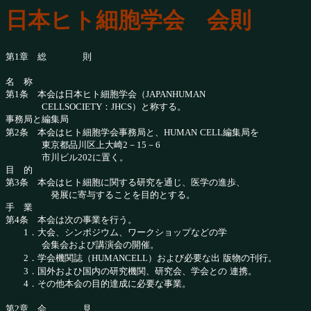
日本ヒト細胞学会 会則
第1章 総 則
名 称
第1条 本会は日本ヒト細胞学会（JAPANHUMAN
CELLSOCIETY：JHCS）と称する。
事務局と編集局
第2条 本会はヒト細胞学会事務局と、HUMAN
CELL編集局を
東京都品川区上大崎2－15－6
市川ビル202に置く。
目 的
第3条 本会はヒト細胞に関する研究を通じ、医学の進
歩、
発展に寄与することを目的とする。
手 業
第4条 本会は次の事業を行う。
1．大会、シンポジウム、ワークショップなどの学
会集会および講演会の開催。
2．学会機関誌（HUMANCELL）および必要な出
版物の刊行。
3．国外およひ国内の研究機関、研究会、学会との
連携。
4．その他本会の目的達成に必要な事業。
第2章 会 見