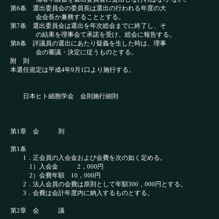
第6条 選出委員会の委員長は選出の行われる年度の大
会会長か兼務することとする。
第7条 選出委員会は選出を年次総会までに終了し、そ
の結果を理事会て承諾を受け、総会に報告する。
第8条 評議員の選出にあたり疑義を生した時は、理事
会の審議・決定に従うものとする。
附 則
本選任規定は平成4年9月1口より施行する。
日本ヒト細胞学会 会則施行細則
第1章 会 則
第1条
1．正会員の入会金および会費を次の如く定める。
1）入会金 2，000円
2）会費年額 10，000円
2．法人会員の会費は原則として年額300，000円と
する。
3．会費は会計年度内に納入するものとする。
第2章 会 議