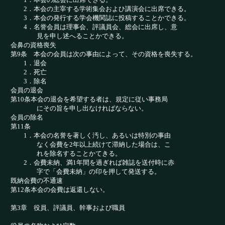
2．本会の主宰する学術集会およひ講演会に出席で
きる。
3．本会の発行する学会機関誌に投稿することかで
きる。
4．名誉会員は理事会、評議員会、総会に出席し、意
見を申し述へることかできる。
会鼻の資格喪失
第9条 本会の会員は次の事由によって、その資格を喪
失する。
1．退会
2．死亡
3．除名
会員の退会
第10条本会の退会を希望する者は、規定に従い事務局
にその旨を申し出なければならない。
会員の除名
第11条
1．本会の名誉を著しく汚し、あるいは特別の事由
なく会費を2年以上続けて滞納した場合は、こ
れを除名することかてきる。
2．会費未納、満1年間を過ぎれば雑誌を送付時に赤
字で「会費未納」の印を押して発送する。
既納会費の不通速
第12条本会の会費は返還しない。
第3章 役員、評議員、幹事および職員