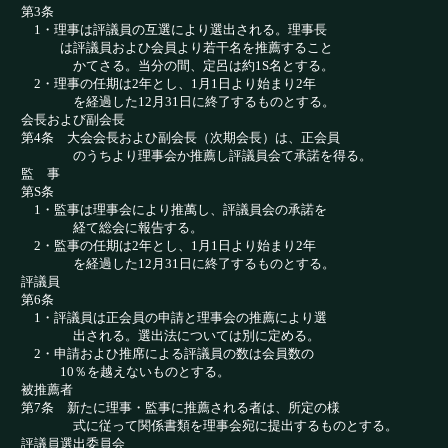
第3条
1・理事は評議員の互選により選出される。理事長
は評議員およひ会員より若干名を推薦すること
かてさる。当分の間、定呂は約1S名とする。
2・理事の任期は2年とし、1月1日より始まり2年
を経過した12月31日に終了するものとする。
会長および副会長
第4条 大会会長およひ副会長（次期会長）は、正会員
のうちより理事会か推薦し評議員会て承諾を得
る。
監 事
第S条
1・監事は理事会により推萬し、評議員会の承諾を
経て総会に報告する。
2・監事の任期は2年とし、1月1日より始まり2年
を経過した12月31日に終了するものとする。
評議員
第6条
1・評議員は正会員の申請と理事会の推薦により選
出される。選出法については別に定める。
2・申請およひ推席による評議員の数は会員数の
10％を越えないものとする。
被推薦者
第7条 新たに理事・監事に推薦される者は、所定の様
式に従って関係書類を理事会宛に提出するもの
とする。
評議員選出委員会