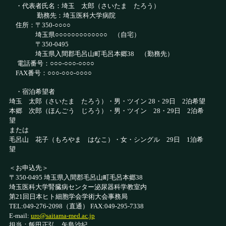
・代表者氏名：埼玉 太郎（さいたま たろう）
勤務先：埼玉医科大学病院
住所：〒350-○○○○
埼玉県○○○○○○○○○○○○○ （自宅）
〒350-0495
埼玉県入間郡毛呂山町毛呂本郷38 （勤務先）
電話番号：○○○-○○○-○○○○
FAX番号：○○○-○○○-○○○○
・宿泊希望者
埼玉 太郎（さいたま たろう）・男・ツイン 28・29日 2泊希望
本郷 次郎（ほんごう じろう）・男・ツイン 28・29日 2泊希
望
または
毛呂山 花子（もろやま はなこ）・女・シングル 29日 1泊希
望
＜お申込先＞
〒350-0495 埼玉県入間郡毛呂山町毛呂本郷38
埼玉医科大学腎臓病センター泌尿器科学教室内
第21回日本ヒト細胞学会学術大会事務局
TEL:049-276-2098（直通） FAX:049-295-7338
E-mail:
uro@saitama-med.ac.jp
担当：飯田正弘、矢島沙紀