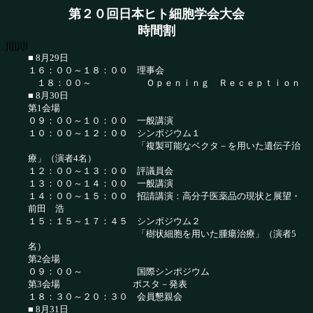
第２０回日本ヒト細胞学会大会
時間割
jijjjiji
■ 8月29日
１６：００～１８：００ 理事会
１８：００～ Ｏｐｅｎｉｎｇ Ｒｅｃｅｐｔｉｏｎ
■ 8月30日
第1会場
０９：００～１０：００ 一般講演
１０：００～１２：００ シンポジウム１
「複製可能なベクタ－を用いた遺伝子治
療」（演者4名）
１２：００～１３：００ 評議員会
１３：００～１４：００ 一般講演
１４：００～１５：００ 招請講演：高分子医薬品の現状と展望・
前田 浩
１５：１５～１７：４５ シンポジウム２
「樹状細胞を用いた腫瘍治療」（演者5
名）
第2会場
０９：００～ 国際シンポジウム
第3会場 ポスタ－発表
１８：３０～２０：３０ 会員懇親会
■ 8月31日