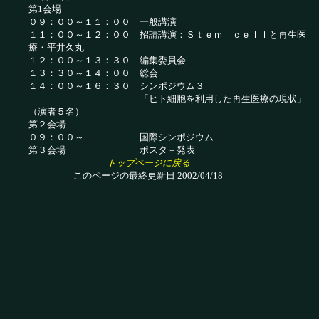
第1会場
０９：００～１１：００ 一般講演
１１：００～１２：００ 招請講演：Ｓｔｅｍ ｃｅｌｌと再生医
療・平井久丸
１２：００～１３：３０ 編集委員会
１３：３０～１４：００ 総会
１４：００～１６：３０
シンポジウム３
「ヒト細胞を利用した再生医療の現状」
（演者５名）
第２会場
０９：００～ 国際シンポジウム
第３会場 ポスタ－発表
トップページに戻る
このページの最終更新日 2002/04/18