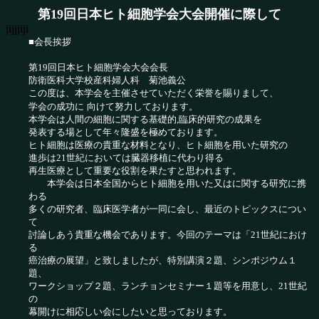
第19回日本ヒト細胞学会大会開催に際して
jijjjiji
■会長挨拶
第19回日本ヒト細胞学会大会会長
防衛医科大学校産科婦人科 菊池義公
この度は、本学会を主催させていただく栄誉を賜りまして、
学会の成功に
向けて努力しております。
本学会は人間の細胞に関する基礎的,臨床的研究の成果を
発表する場として年々隆盛を極めております。
ヒト細胞は医療の貴重な材料となり、ヒト細胞を用いた研究の
進歩は21世紀においては臓器移植に代わり得る
再生医療として重要な役割を果たすと思われます。
本学会は日本全国からヒト細胞を用いた又はに関する研究に携
わる
多くの研究者、臨床医学者が一同に会し、最近のトピックスについ
て
討論しあう貴重な機会であります。今回のテーマは「21世紀におけ
る
癌治療の展望」と致しましたが、特別講演２題、シンポジウム１
題、
ワークショップ２題、ランチョンセミナー１題等を用意し、21世紀
の
幕開けに相応しい会にしたいと思っております。