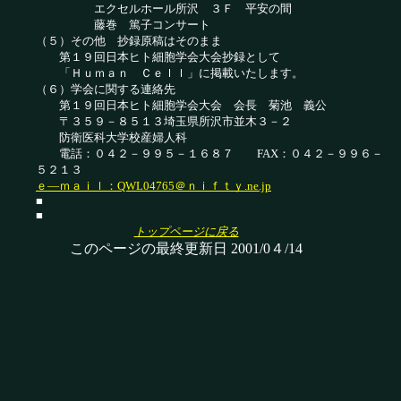
エクセルホール所沢 ３Ｆ 平安の間
藤巻 篤子コンサート
（５）その他 抄録原稿はそのまま
第１９回日本ヒト細胞学会大会抄録として
「Ｈｕｍａｎ Ｃｅｌｌ」に掲載いたします。
（６）学会に関する連絡先
第１９回日本ヒト細胞学会大会 会長 菊池 義公
〒３５９－８５１３埼玉県所沢市並木３－２
防衛医科大学校産婦人科
電話：０４２－９９５－１６８７ FAX：０４２－９９６－
５２１３
ｅ―ｍａｉｌ：QWL04765＠ｎｉｆｔｙ.ne.jp
■
■
トップページに戻る
このページの最終更新日 2001/0４/14