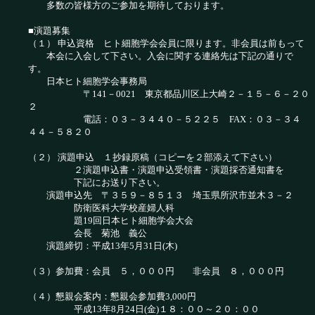
多数の皆様方のご参加を期待しております。
■演題募集
（１） 申込資格 ヒト細胞学会会員に限ります。非会員は前もって
本会に入会して下さい。入会に関する連絡先は下記の通りで
す。
日本ヒト細胞学会事務局
〒141－0021 東京都品川区上大崎２－１５－６－２０
２
電話：０３－３４４０－５２２５ FAX：０３－３４
４４－５８２０
（２） 演題申込 １抄録原稿（コピーを２部添えて下さい）
２演題申込書・演題申込受領書・演題採否通知書を
下記にお送り下さい。
演題申込先 〒３５９－８５１３ 埼玉県所沢市並木３－２
防衛医科大学校産婦人科
題19回日本ヒト細胞学会大会
会長 菊池 義公
演題締切：平成13年5月31日(木)
（３）参加費：会員 ５，０００円 非会員 ８，０００円
（４）懇親会案内：懇親会参加費3,000円
平成13年8月24日(金)１８：００～２０：００