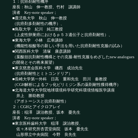
１：抗癌剤耐性機序
座長：秋山 伸一教授、竹村 譲講師
演者 Key-note speaker；
■鹿児島大学 秋山 伸一教授
（抗癌剤多剤耐性の機序）、
■鳥取大学 紀川 純三教授
（上皮性卵巣癌におけるｐ５３遺伝子と抗癌剤耐性）、
■東海大学 小林 広幸講師
（機能性核酸等の新しい手法を用いた抗癌剤耐性克服の試み）
■関西医科大学 清塚 康彦講師
（葉酸拮抗剤耐性機構とその克服-耐性克服をめざしたnew analogues
の開発とその将来展望）
■東京慈恵会医科大学 磯西 成治先生
（抗癌剤耐性とミトコンドリア）
■長崎大学第一外科 日高 重和先生 田川 秦教授
（CGH解析によるフッ化ピリミジン系の薬剤耐性獲得機序）
■北海道大学大学院地球環境科学研究科環境情報医学講座
井上 勝助教授
（アポトーシスと抗癌剤耐性）
２：CGHとアイクロアレイ
座長：稲澤 譲治教授、坂本 憂先生
演者 Key-note speaker；
■東京医科歯科大学 稲澤 譲治教授、
佐々木研究所杏雲堂病院 坂本 憂先生
山形県立中央病院 今野 良先生