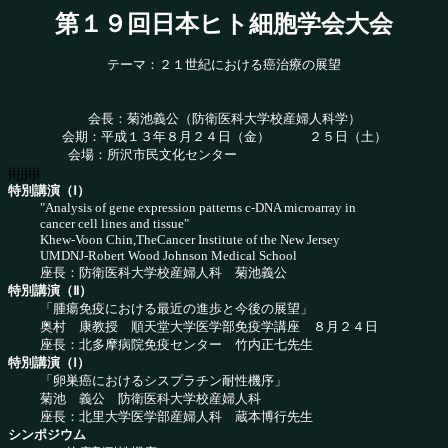
第１９回日本ヒト細胞学会大会
テーマ：２１世紀における癌治療の展望
会長：菊池義公（防衛医科大学校産婦人科学）
会期：平成１３年８月２４日（金） ２５日（土）
会場：所沢市民文化センター
jijjjiji
特別講演（Ⅰ）
"Analysis of gene expression patterns c-DNA microarray in
cancer cell lines and tissue"
Khew-Voon Chin,TheCancer Institute of the New Jersey
UMDNJ-Robert Wood Johnson Medical School
座長：防衛医科大学校産婦人科 菊池義公
特別講演（Ⅱ）
「腫瘍免疫における最近の進歩と今後の展望」
奥村 康教授 順天堂大学医学部免疫学講座 ８月２４日
座長：北多摩病院免疫センター 竹内正七先生
特別講演（Ⅰ）
「卵巣癌におけるシスプラチン耐性機序」
菊池 義公 防衛医科大学校産婦人科
座長：北里大学医学部産婦人科 蔵本博行先生
シンポジウム